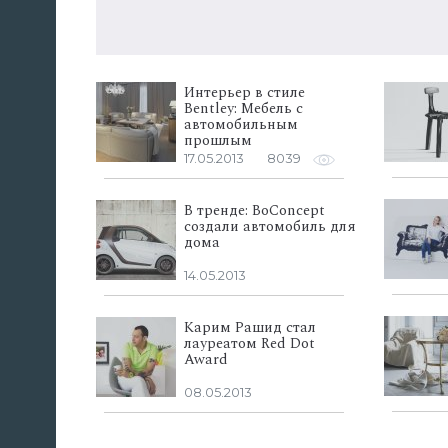
Интерьер в стиле
Bentley: Мебель с
автомобильным
прошлым
17.05.2013
8039
В тренде: BoConcept
создали автомобиль для
дома
14.05.2013
Карим Рашид стал
лауреатом Red Dot
Award
08.05.2013