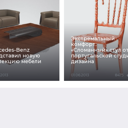
Экстремальный
комфорт:
cedes-Benz
«Сломанный» стул о
дставил новую
португальской студ
лекцию мебели
дизайна
.2013
01.06.2013
8475