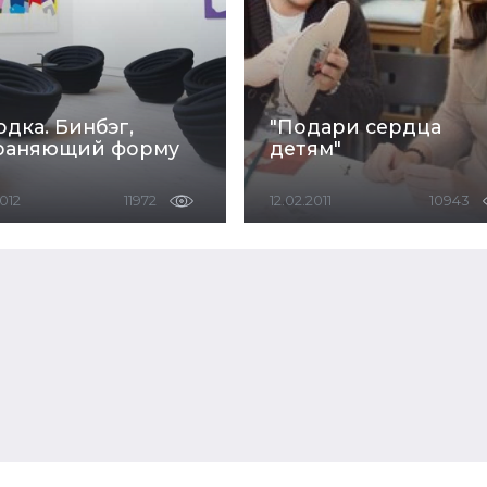
одка. Бинбэг,
"Подари сердца
раняющий форму
детям"
2012
11972
12.02.2011
10943