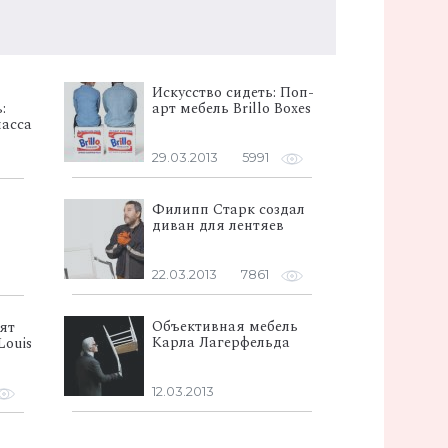
Искусство сидеть: Поп-
:
арт мебель Brillo Boxes
асса
29.03.2013
5991
Филипп Старк создал
диван для лентяев
22.03.2013
7861
Объективная мебель
ят
Карла Лагерфельда
Louis
12.03.2013