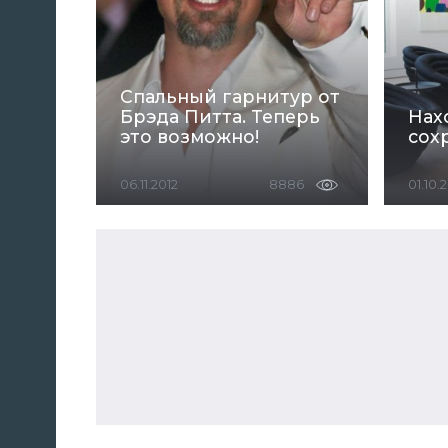
Спальный гарнитур от
Брэда Питта. Теперь
Нах
это возможно!
сох
06.11.2012
8886
01.10.