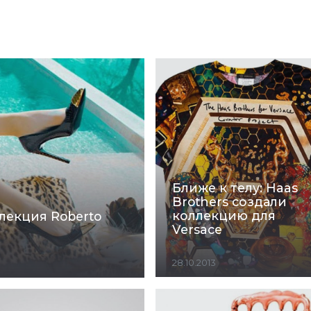
Ближе к телу: Haas
Brothers создали
коллекцию для
лекция Roberto
Versace
28.10.2013