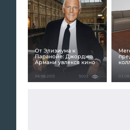
От Элизиума к
Mer
Паранойе: Джорджо
пре
Армани увлекся кино
кол
06.08.2013
5003
03.08