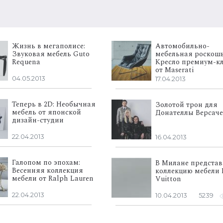
Жизнь в мегаполисе:
Автомобильно-
Звуковая мебель Guto
мебельная роскошь
Requena
Кресло премиум-кл
от Maserati
04.05.2013
17.04.2013
Теперь в 2D: Необычная
Золотой трон для
мебель от японской
Донателлы Версаче
дизайн-студии
22.04.2013
16.04.2013
Галопом по эпохам:
В Милане представ
Весенняя коллекция
коллекцию мебели 
мебели от Ralph Lauren
Vuitton
22.04.2013
10.04.2013
5239