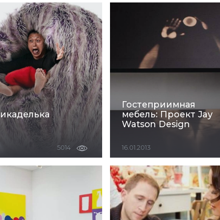
Гостеприимная
мебель: Проект Jay
рикаделька
Watson Design
16.01.2013
5014