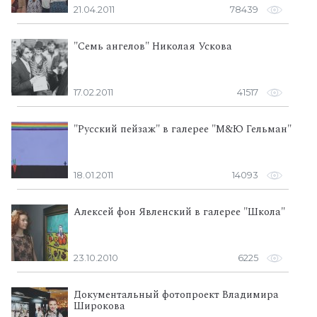
21.04.2011
78439
"Семь ангелов" Николая Ускова
17.02.2011
41517
"Русский пейзаж" в галерее "М&Ю Гельман"
18.01.2011
14093
Алексей фон Явленский в галерее "Школа"
23.10.2010
6225
Документальный фотопроект Владимира
Широкова