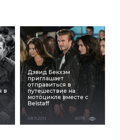
Дэвид Бекхэм
приглашает
отправиться в
я в
путешествие на
мотоцикле вместе с
Belstaff
08.11.2013
6078