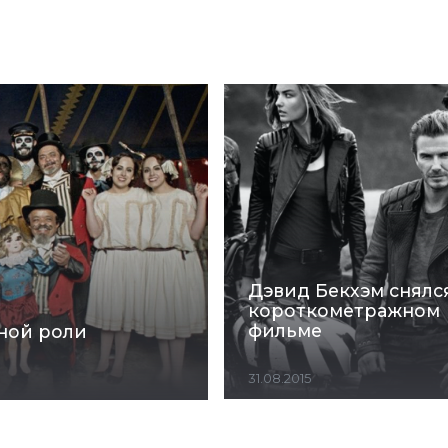
Дэвид Бекхэм снялс
короткометражном
фильме
вной роли
31.08.2015