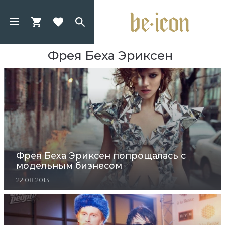
Фрея Беха Эриксен
Фрея Беха Эриксен попрощалась с
модельным бизнесом
22.08.2013