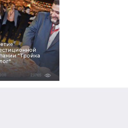
летие
естиционной
пании "Тройка
лог"
2011
23765