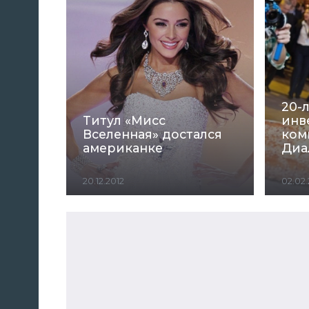
20-
Титул «Мисс
инв
Вселенная» достался
ком
американке
Диа
20.12.2012
02.02.