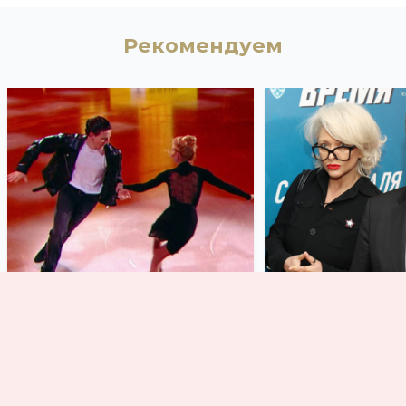
Рекомендуем
Ледниковый период
Дмитрий Пев
2026: как прошел пятый
Ольга Дроздо
выпуск ледового шоу
сыном Елисее
посетили пре