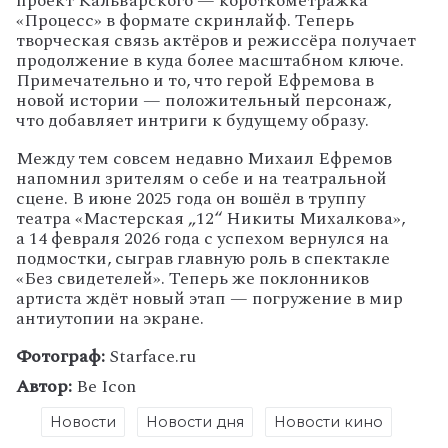
проект Кальварского — короткометражка
«Процесс» в формате скринлайф. Теперь
творческая связь актёров и режиссёра получает
продолжение в куда более масштабном ключе.
Примечательно и то, что герой Ефремова в
новой истории — положительный персонаж,
что добавляет интриги к будущему образу.
Между тем совсем недавно Михаил Ефремов
напомнил зрителям о себе и на театральной
сцене. В июне 2025 года он вошёл в труппу
театра «Мастерская „12“ Никиты Михалкова»,
а 14 февраля 2026 года с успехом вернулся на
подмостки, сыграв главную роль в спектакле
«Без свидетелей». Теперь же поклонников
артиста ждёт новый этап — погружение в мир
антиутопии на экране.
Фотограф:
Starface.ru
Автор:
Be Icon
Новости
Новости дня
Новости кино