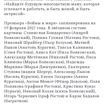
«Найдите
будущую
многодетную
маму,
которая
успевает
и
работать,
и
быть
женой,
и
быть
актрисой».
Премьера
«Войны
и
мира»
запланирована
на
19
февраля
2027
года.
В
звёздном
составе
картины: Станислав Бондаренко (Андрей
Болконский), Полина Гухман (Наташа Ростова),
Николай Шрайбер (Пьер Безухов), Матвей
Лыков (Анатоль Курагин), Таисья Калинина
(Соня Ростова), Алиса Кот (Лиза Болконская),
Александр Метёлкин (Николай Ростов), Лиза
Климова (Марья Болконская), Надежда
Маркина (Марья Дмитриевна), Екатерина
Стулова (мадам Шерер), Александр Лыков
(Василь Курагин), Елена Захарова (Алина
Курагина), Антон Момот (Фёдор Долохов), Поля
Полякова (графиня Ростова), Кристина Кукас
(Бурьен), Николай Козак (князь Болконский),
Игорь Черневич (граф Ростов) и Карэн Бадалов
(Багратион).