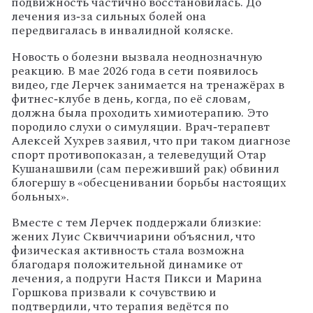
подвижность частично восстановилась. До
лечения из‑за сильных болей она
передвигалась в инвалидной коляске.
Новость о болезни вызвала неоднозначную
реакцию. В мае 2026 года в сети появилось
видео, где Лерчек занимается на тренажёрах в
фитнес‑клубе в день, когда, по её словам,
должна была проходить химиотерапию. Это
породило слухи о симуляции. Врач‑терапевт
Алексей Хухрев заявил, что при таком диагнозе
спорт противопоказан, а телеведущий Отар
Кушанашвили (сам переживший рак) обвинил
блогершу в «обесценивании борьбы настоящих
больных».
Вместе с тем Лерчек поддержали близкие:
жених Луис Сквиччиарини объяснил, что
физическая активность стала возможна
благодаря положительной динамике от
лечения, а подруги Настя Пикси и Марина
Горшкова призвали к сочувствию и
подтвердили, что терапия ведётся по