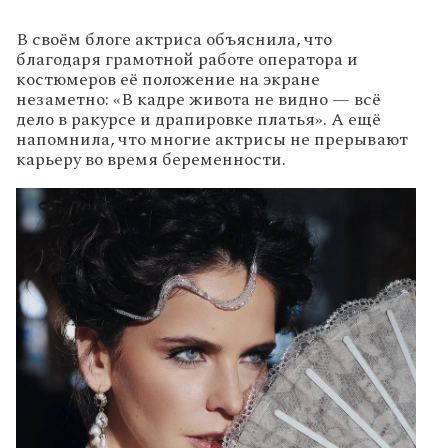
В
своём
блоге
актриса
объяснила,
что
благодаря
грамотной
работе
оператора
и
костюмеров
её
положение
на
экране
незаметно:
«В
кадре
живота
не
видно
— всё
дело
в
ракурсе
и
драпировке
платья».
А
ещё
напомнила,
что
многие
актрисы
не
прерывают
карьеру
во
время
беременности.