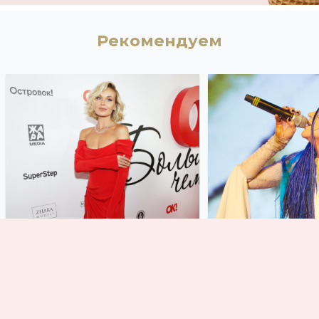
Рекомендуем
«Моя любовь»: Полина
За кулисами 
Гагарина намекнула на
дела: что про
новый роман
вокруг певиц
загадочным фото