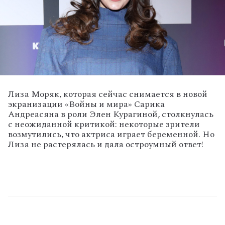
Лиза
Моряк,
которая
сейчас
снимается
в
новой
экранизации
«Войны
и
мира»
Сарика
Андреасяна
в
роли
Элен
Курагиной,
столкнулась
с
неожиданной
критикой:
некоторые
зрители
возмутились,
что
актриса
играет
беременной.
Но
Лиза
не
растерялась
и
дала
остроумный
ответ!