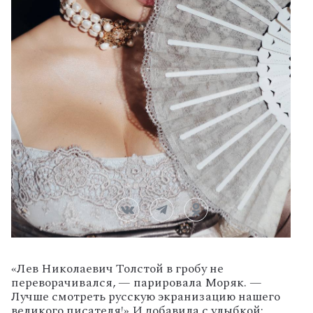
«Лев
Николаевич
Толстой
в
гробу
не
переворачивался,
— парировала
Моряк.
—
Лучше
смотреть
русскую
экранизацию
нашего
великого
писателя!»
И
добавила
с
улыбкой: