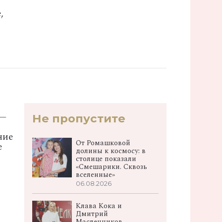
,
—
Не пропустите
ние
От Ромашковой
е
долины к космосу: в
столице показали
«Смешарики. Сквозь
вселенные»
06.08.2026
Клава Кока и
Дмитрий
Масленников