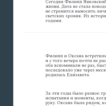
Сегодня
Филипп
Янковски
жизни.
Дата
не
стала
повод
не
стремится
выносить
лич
светских
хроник.
Их
истори
годами.
Филипп и Оксана
встретил
и
с
того
вечера
почти
не
рас
оба
вспоминали
не
раз,
быс
последовало
уже
через
меся
родилась
Елизавета
.
За
эти
годы
было
разное:
гр
испытания
и
моменты,
когд
руку.
Оксана
была
рядом,
к