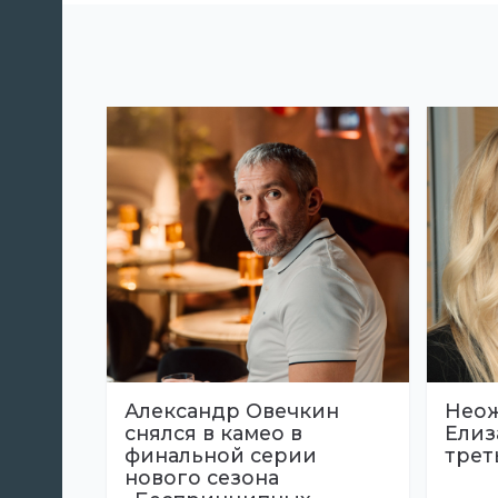
Александр Овечкин
Неож
снялся в камео в
Елиз
финальной серии
трет
нового сезона