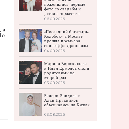
поженились: первые
фото со свадьбы и
детали торжества
06.08.2026
,
а
«Последний богатырь.
Но
Колобок»: в Москве
прошла премьера
спин‑оффа франшизы
04.08.2026
Марина Ворожищева
и Илья Ермолов стали
родителями во
второй раз
03.08.2026
Валери Зоидова и
Алан Прудников
обвенчались на Кижах
03.08.2026