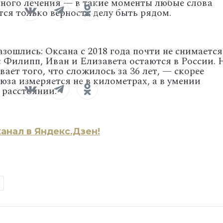
нного
лечения
— в
такие
моменты
любые
слова
тся
только
верность
делу
быть
рядом.
азошлись:
Оксана
с
2018
года
почти
не
снимается
;
Филипп,
Иван
и
Елизавета
остаются
в
России.
вает
того,
что
сложилось
за
36
лет,
— скорее
юза
измеряется
не
в
километрах,
а
в
умении
расстоянии.
анал в Яндекс.Дзен!