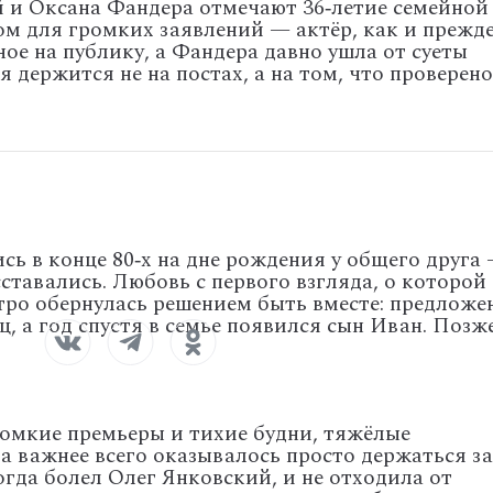
й
и
Оксана
Фандера
отмечают
36‑летие
семейной
ом
для
громких
заявлений
— актёр,
как
и
прежде
ное
на
публику,
а
Фандера
давно
ушла
от
суеты
я
держится
не
на
постах,
а
на
том,
что
проверено
ись
в
конце
80‑х
на
дне
рождения
у
общего
друга
ставались.
Любовь
с
первого
взгляда,
о
которой
тро
обернулась
решением
быть
вместе:
предложе
ц,
а
год
спустя
в
семье
появился
сын
Иван.
Позж
омкие
премьеры
и
тихие
будни,
тяжёлые
а
важнее
всего
оказывалось
просто
держаться
за
огда
болел
Олег
Янковский,
и
не
отходила
от