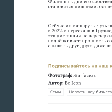
Филиппа
в
дни
его
собстве
становятся
лишними,
остаё
Сейчас
их
маршруты
чуть
р
в
2022‑м
переехала
в
Грузию
эта
дистанция
не
перечёрки
подчёркивает:
прочность
со
слышать
друг
друга
даже
на
Подписывайтесь на наш к
Фотограф:
Starface.ru
Автор:
Be Icon
Семья
Новости шоу-бизнеса