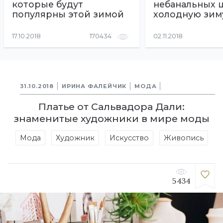
которые будут
небанальных 
популярны этой зимой
холодную зим
17.10.2018
170434
02.11.2018
31.10.2018
ИРИНА ФАЛЕЙЧИК
МОДА
Платье от Сальвадора Дали:
знаменитые художники в мире моды
Мода
Художник
Искусство
Живопись
5434