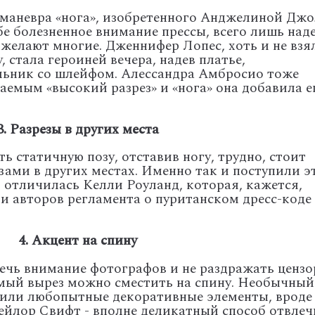
 маневра «нога», изобретенного Анджелиной Джо
бе болезненное внимание прессы, всего лишь над
, желают многие. Дженнифер Лопес, хоть и не взя
 стала героиней вечера, надев платье,
льник со шлейфом. Алессандра Амбросио тоже
агаемым «высокий разрез» и «нога» она добавила 
3. Разрезы в других места
 статичную позу, отставив ногу, трудно, стоит
зами в других местах. Именно так и поступили э
 отличилась Келли Роуланд, которая, кажется,
и авторов регламента о пуританском дресс-коде
4. Акцент на спину
чь внимание фотографов и не раздражать цензо
амый вырез можно сместить на спину. Необычный
, или любопытные декоративные элементы, вроде
Тейлор Свифт - вполне деликатный способ отвлеч