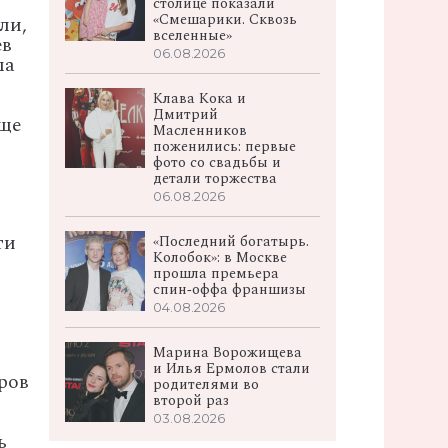
столице показали
«Смешарики. Сквозь
ли,
вселенные»
ев
06.08.2026
ла
Клава Кока и
Дмитрий
еще
Масленников
поженились: первые
фото со свадьбы и
детали торжества
06.08.2026
ти
«Последний богатырь.
Колобок»: в Москве
прошла премьера
спин‑оффа франшизы
04.08.2026
Марина Ворожищева
и Илья Ермолов стали
ров
родителями во
второй раз
03.08.2026
ь