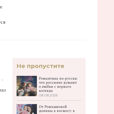
е
тся
Не пропустите
Романтика по‑русски:
 -
что россияне думают
о любви с первого
раз
взгляда
08.08.2026
От Ромашковой
долины к космосу: в