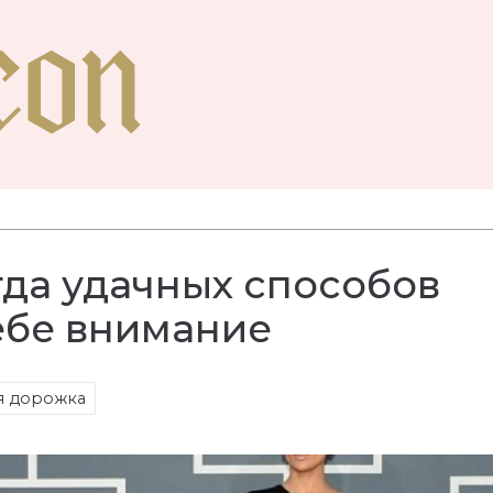
гда удачных способов
ебе внимание
я дорожка