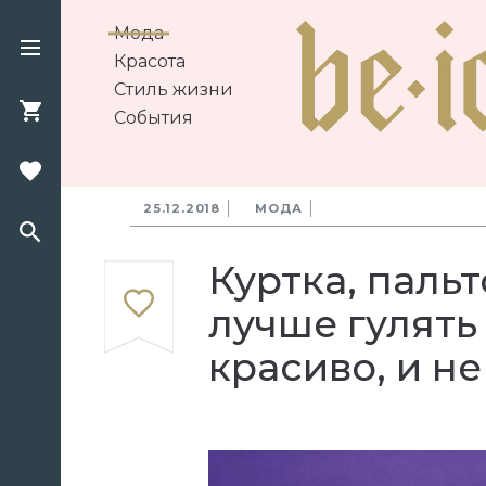
Мода
Красота
Стиль жизни
События
25.12.2018
МОДА
Куртка, паль
лучше гулять
красиво, и н