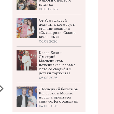
о любви с первого
взгляда
08.08.2026
о
От Ромашковой
долины к космосу: в
столице показали
«Смешарики. Сквозь
вселенные»
06.08.2026
Клава Кока и
Дмитрий
Масленников
поженились: первые
фото со свадьбы и
детали торжества
06.08.2026
«Последний богатырь.
Колобок»: в Москве
прошла премьера
спин‑оффа франшизы
04.08.2026