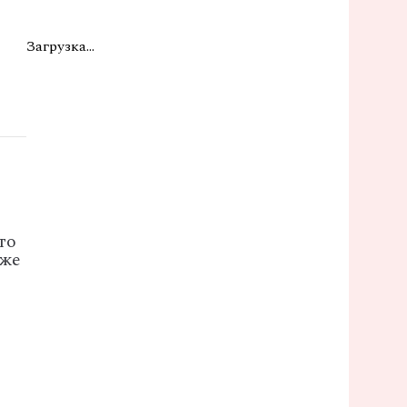
Загрузка...
то
 же