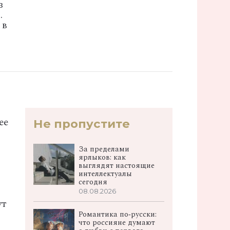
з
.
 в
ее
Не пропустите
За пределами
ярлыков: как
выглядят настоящие
интеллектуалы
сегодня
08.08.2026
ут
Романтика по‑русски:
что россияне думают