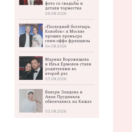
фото со свадьбы и
детали торжества
06.08.2026
«Последний богатырь.
Колобок»: в Москве
прошла премьера
спин‑оффа франшизы
04.08.2026
Марина Ворожищева
и Илья Ермолов стали
родителями во
второй раз
03.08.2026
Валери Зоидова и
Алан Прудников
обвенчались на Кижах
03.08.2026