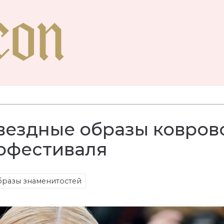
звездные образы ковров
офестиваля
разы знаменитостей