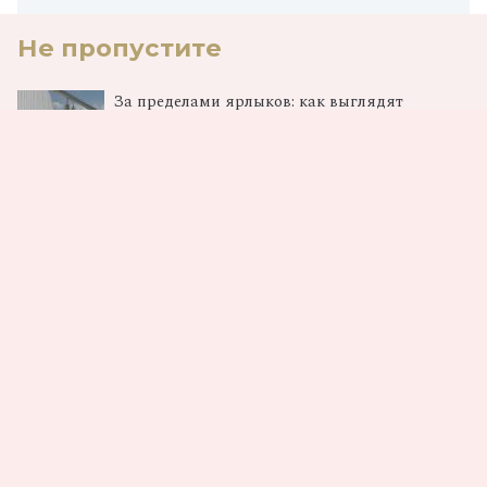
Не пропустите
За пределами ярлыков: как выглядят
настоящие интеллектуалы сегодня
08.08.2026
Романтика по‑русски: что россияне думают о
любви с первого взгляда
08.08.2026
От Ромашковой долины к космосу: в столице
показали «Смешарики. Сквозь вселенные»
06.08.2026
Загрузка...