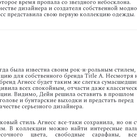
торое время пропала со звездного небосклона.
честве дизайнера и создателя собственной модн
есс представила свою первую коллекцию одежды.
егда была известна своим рок-н-рольным стилем,
цию для собственного бренда Title A. Несмотря 
 бренд Агнесс будет таким же слегка сумасшедши
удивила всех спокойным, отчасти даже классичес
кции. Видимо, Дейн решила оставить в прошлом
голове и бунтарские выходки и предстать перед
ачестве серьезного дизайнера.
овый стиль Агнесс все-таки сохранила, но он с
ым. В коллекции можно найти интересные паль
очного цвета, свободные сарафаны, все