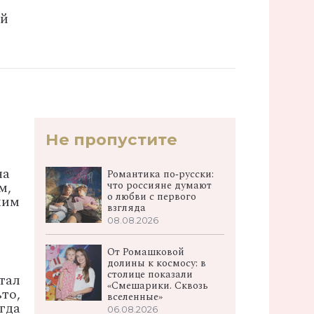
ой
Не пропустите
на
Романтика по‑русски:
что россияне думают
м,
о любви с первого
ким
взгляда
08.08.2026
От Ромашковой
долины к космосу: в
столице показали
тал
«Смешарики. Сквозь
то,
вселенные»
гда
06.08.2026