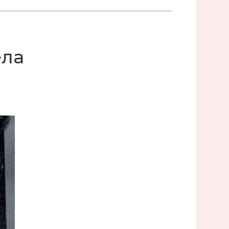
я
ела