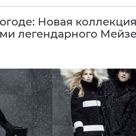
погоде: Новая коллекци
ами легендарного Мейз