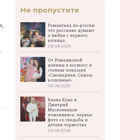
Не пропустите
и,
Романтика по‑русски:
что россияне думают
о любви с первого
взгляда
08.08.2026
.
От Ромашковой
долины к космосу: в
столице показали
«Смешарики. Сквозь
вселенные»
06.08.2026
Клава Кока и
Дмитрий
Масленников
поженились: первые
фото со свадьбы и
детали торжества
06.08.2026