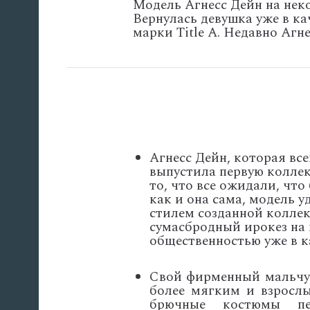
Модель Агнесс Дейн на неко
Вернулась девушка уже в ка
марки Title A. Недавно Агн
Агнесс Дейн, которая вс
выпустила первую коллек
то, что все ожидали, что
как и она сама, модель 
стилем созданной колле
сумасбродный ирокез на 
общественностью уже в к
Свой фирменный мальчук
более мягким и взросл
брючные костюмы пес