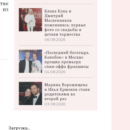
тве
 из
Клава Кока и
Дмитрий
Масленников
поженились: первые
фото со свадьбы и
детали торжества
06.08.2026
«Последний богатырь.
Колобок»: в Москве
прошла премьера
спин‑оффа франшизы
04.08.2026
Марина Ворожищева
и Илья Ермолов стали
родителями во
второй раз
03.08.2026
Загрузка...