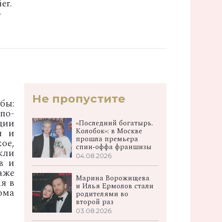
er.
о
Не пропустите
бы:
по-
ции
«Последний богатырь.
Колобок»: в Москве
ы и
прошла премьера
ое,
спин‑оффа франшизы
кли
04.08.2026
в и
аже
Марина Ворожищева
я в
и Илья Ермолов стали
ома
родителями во
второй раз
03.08.2026