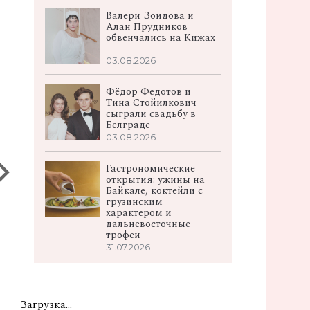
Валери Зоидова и
Алан Прудников
обвенчались на Кижах
03.08.2026
Фёдор Федотов и
Тина Стойилкович
сыграли свадьбу в
Белграде
03.08.2026
Гастрономические
открытия: ужины на
Байкале, коктейли с
грузинским
характером и
дальневосточные
трофеи
31.07.2026
Загрузка...