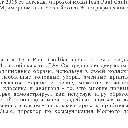
r 2015 от легенды мировой моды Jean Paul Gaulti
 Мраморном зале Российского Этнографическог
ва г-н
Jean
Paul
Gaultier
начал с темы свадь
1 способ сказать «ДА». Он предлагает девушкам 
адиционные образы, используя в своей коллек
 необычные головные уборы, змеиные принт
 решения. Черное и белое, мужское и женск
, классика и авангард - то, что многие привы
юрье демонстрирует как искусную игру образо
 этой коллекции идеи свадебных платьев и д
ам есть и такие» - прокомментировала прибывша
Music
, директор по коммуникация Модного д