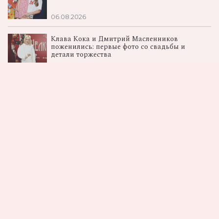
06.08.2026
Клава Кока и Дмитрий Масленников
поженились: первые фото со свадьбы и
детали торжества
06.08.2026
«Последний богатырь. Колобок»: в Москве
прошла премьера спин‑оффа франшизы
04.08.2026
Загрузка...
Не пропусти самые
вкусные новости