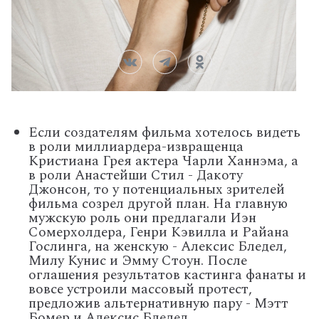
Если создателям фильма хотелось видеть
в роли миллиардера-извращенца
Кристиана Грея актера Чарли Ханнэма, а
в роли Анастейши Стил - Дакоту
Джонсон, то у потенциальных зрителей
фильма созрел другой план. На главную
мужскую роль они предлагали Иэн
Сомерхолдера, Генри Кэвилла и Райана
Гослинга, на женскую - Алексис Бледел,
Милу Кунис и Эмму Стоун. После
оглашения результатов кастинга фанаты и
вовсе устроили массовый протест,
предложив альтернативную пару - Мэтт
Бомер и Алексис Бледел.