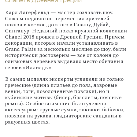
Chanel
в Древней Греции
Карл Лагерфельд — мастер создавать шоу.
Совсем недавно он переместил зрителей
показа в космос, до этого в Гавану, Дубай,
Сингапур. Недавний показ круизной коллекции
Chanel
2018 прошел в Древней Греции. Причем
декорации, которые начали устанавливать в
Grand Palais за несколько месяцев до шоу, были
исторически достоверны — все от колонн до
оливковых деревьев выдавало место обитания
героев «Иллиады».
В самих моделях эксперты углядели не только
греческие (длина платьев до пола, лавровые
венки, тоги, позолоченные повязки), но и
кубинские мотивы (бисер, браслеты, поясные
ремни). Особое внимание было уделено
аксессуарам: круглые сумки, заколки-бабочки,
повязки на рукава, гладиаторские сандалии в
радужных цветах.