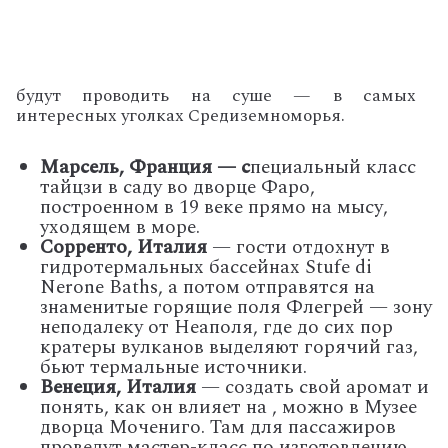
будут проводить на суше — в самых
интересных уголках Средиземноморья.
Марсель, Франция — с
пециальный класс
тайцзи в саду во дворце Фаро,
построенном в 19 веке прямо на мысу,
уходящем в море.
Сорренто, Италия
— гости отдохнут в
гидротермальных бассейнах Stufe di
Nerone Baths, а потом отправятся на
знаменитые горящие поля Флегрей — зону
неподалеку от Неаполя, где до сих пор
кратеры вулканов выделяют горячий газ,
бьют термальные источники.
Венеция, Италия
— создать свой аромат и
понять, как он влияет на , можно в Музее
дворца Мочениго. Там для пассажиров
проведут мастер-класс по изготовлению