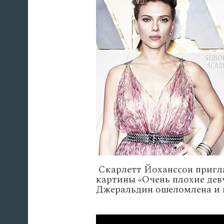
Скарлетт Йоханссон пригла
картины «Очень плохие девч
Джеральдин ошеломлена и 