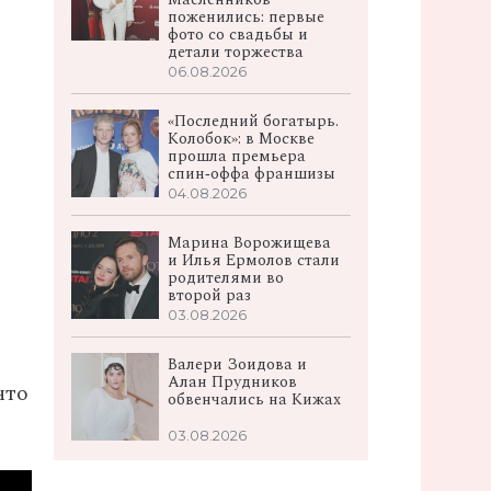
поженились: первые
фото со свадьбы и
детали торжества
06.08.2026
«Последний богатырь.
Колобок»: в Москве
прошла премьера
спин‑оффа франшизы
04.08.2026
Марина Ворожищева
и Илья Ермолов стали
родителями во
второй раз
03.08.2026
Валери Зоидова и
Алан Прудников
что
обвенчались на Кижах
03.08.2026