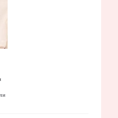
и
али