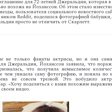
иглашение для 72-летней Джеральдин, которая в
но похожа на Йоханссон. Об этом стало известн
везды, пользователя социального новостного сай
 ником Reddit, поделился фотографией бабушки,
альдин просто не отличить от Скарлетт.
е не только фанаты актрисы, но и она сама
для Джеральдин, Йоханссон заявила, что пораж
ризналась, что получила немыслимое количес
е чем увидела саму фотографию, и поняла по н
ена не совсем трезвой. Это побудило актр
бар. «Хочу поделиться с вами похожим выражен
 своем видео.