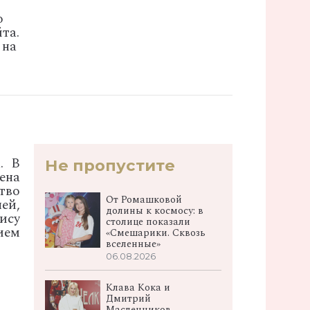
о
та.
 на
. В
Не пропустите
ена
тво
От Ромашковой
ей,
долины к космосу: в
ису
столице показали
ием
«Смешарики. Сквозь
вселенные»
06.08.2026
Клава Кока и
Дмитрий
Масленников