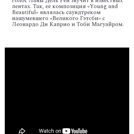
голос Ланы Дель Рей звучит в известных
лентах. Так, ее композиция «Young and
Beautiful» являлась саундтреком
нашумевшего «Великого Гэтсби» с
Леонардо Ди Каприо и Тоби Магуайром.