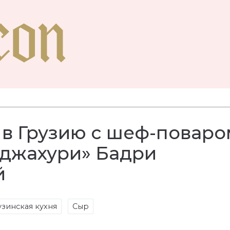
в Грузию с шеф-поваро
Оджахури» Бадри
й
узинская кухня
Сыр