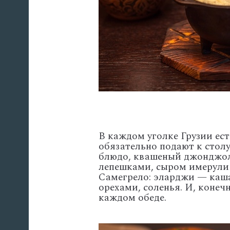
В каждом уголке Грузии ест
обязательно подают к стол
блюдо, квашеный джонджол
лепешками, сыром имерули
Самегрело: эларджи — каша
орехами, соленья. И, конеч
каждом обеде.