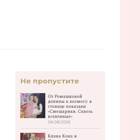
Не пропустите
От Ромашковой
долины к космосу: в
столице показали
«Смешарики. Сквозь
вселенные»
06.08.2026
Клава Кока и