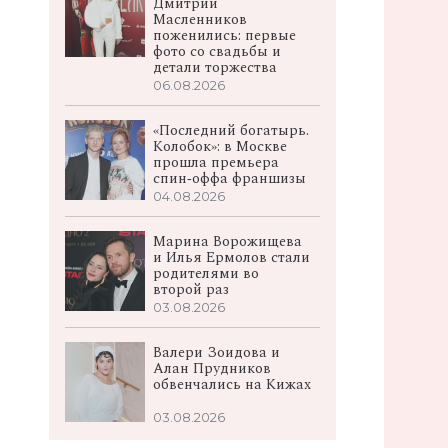
Дмитрий
Масленников
поженились: первые
фото со свадьбы и
детали торжества
06.08.2026
«Последний богатырь.
Колобок»: в Москве
прошла премьера
спин‑оффа франшизы
04.08.2026
Марина Ворожищева
и Илья Ермолов стали
родителями во
второй раз
03.08.2026
Валери Зоидова и
Алан Прудников
обвенчались на Кижах
03.08.2026