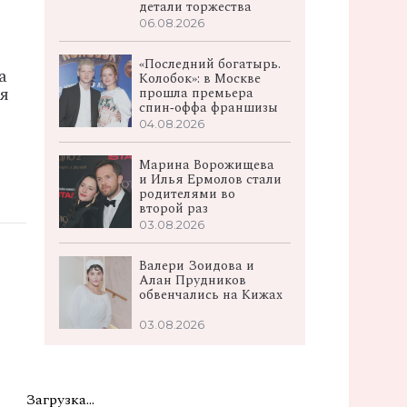
детали торжества
06.08.2026
«Последний богатырь.
а
Колобок»: в Москве
я
прошла премьера
спин‑оффа франшизы
04.08.2026
Марина Ворожищева
и Илья Ермолов стали
родителями во
второй раз
03.08.2026
Валери Зоидова и
Алан Прудников
обвенчались на Кижах
03.08.2026
Загрузка...