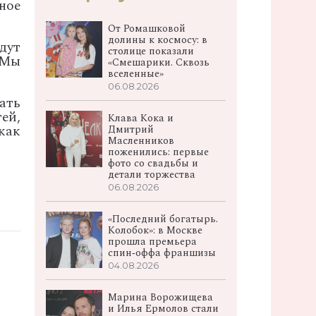
ное
От Ромашковой
долины к космосу: в
дут
столице показали
 Мы
«Смешарики. Сквозь
вселенные»
06.08.2026
ать
ей,
Клава Кока и
как
Дмитрий
Масленников
поженились: первые
фото со свадьбы и
детали торжества
06.08.2026
«Последний богатырь.
Колобок»: в Москве
прошла премьера
спин‑оффа франшизы
04.08.2026
Марина Ворожищева
и Илья Ермолов стали