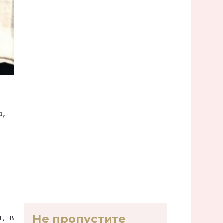
м,
, в
Не пропустите