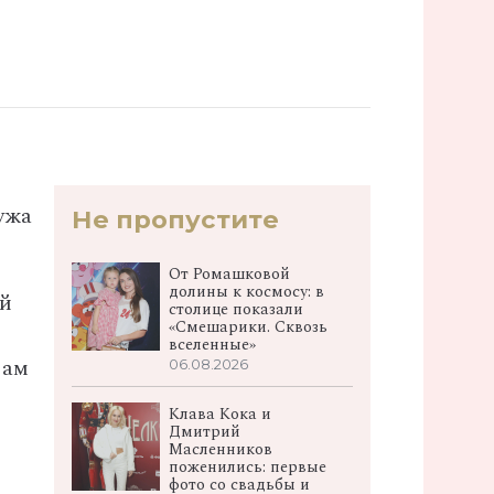
ужа
Не пропустите
От Ромашковой
долины к космосу: в
ой
столице показали
«Смешарики. Сквозь
вселенные»
вам
06.08.2026
Клава Кока и
Дмитрий
Масленников
поженились: первые
фото со свадьбы и