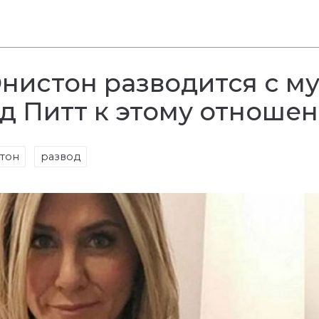
нистон разводится с м
д Питт к этому отноше
тон
развод