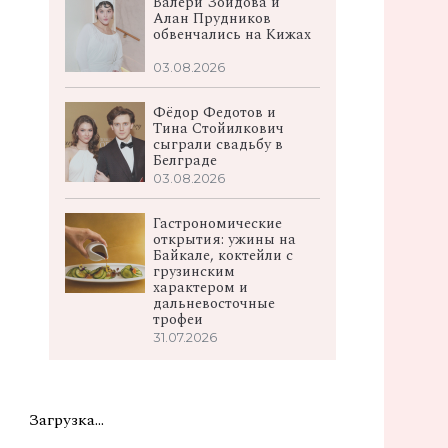
Валери Зоидова и
Алан Прудников
обвенчались на Кижах
03.08.2026
Фёдор Федотов и
Тина Стойилкович
сыграли свадьбу в
Белграде
03.08.2026
Гастрономические
открытия: ужины на
Байкале, коктейли с
грузинским
характером и
дальневосточные
трофеи
31.07.2026
Загрузка...