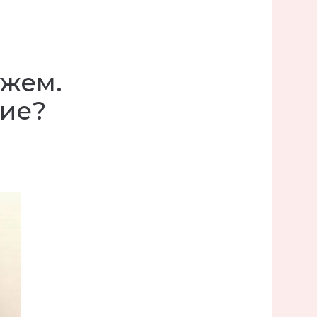
ужем.
ние?