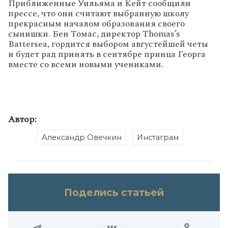
Приближенные
Уильяма
и
Кейт
сообщили
прессе
,
что
они
считают
выбранную
школу
прекрасным
началом
образования
своего
сынишки
.
Бен
Томас
,
директор
Thomas
’
s
Battersea
,
гордится
выбором
августейшей
четы
и
будет
рад
принять
в
сентябре
принца
Георга
вместе
со
всеми
новыми
учениками
.
Автор:
Александр Овечкин
Инстаграм
Поделись статьей