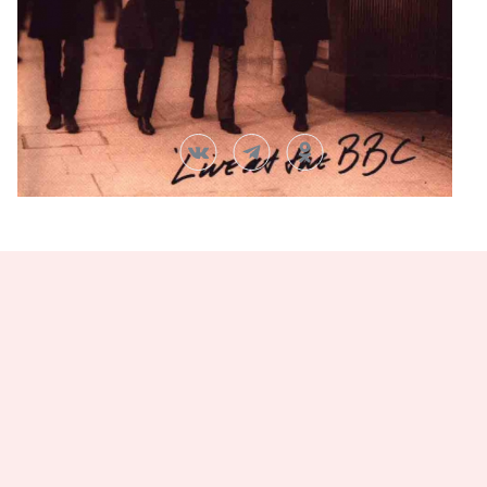
Автор:
Анна Федюнина
BBC
The Beatles
Поделись статьей