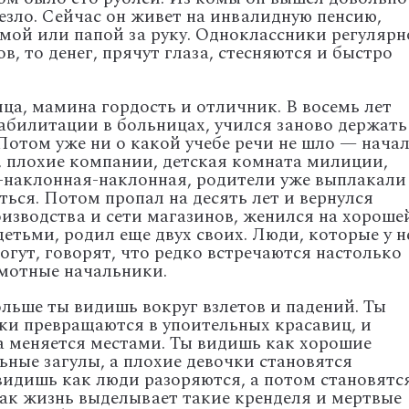
езло. Сейчас он живет на инвалидную пенсию,
амой или папой за руку. Одноклассники регулярн
в, то денег, прячут глаза, стесняются и быстро
ца, мамина гордость и отличник. В восемь лет
абилитации в больницах, учился заново держать
 Потом уже ни о какой учебе речи не шло — нача
и, плохие компании, детская комната милиции,
-наклонная-наклонная, родители уже выплакали
яться. Потом пропал на десять лет и вернулся
изводства и сети магазинов, женился на хороше
етьми, родил еще двух своих. Люди, которые у н
огут, говорят, что редко встречаются настолько
мотные начальники.
ольше ты видишь вокруг взлетов и падений. Ты
и превращаются в упоительных красавиц, и
ва меняется местами. Ты видишь как хорошие
ьные загулы, а плохие девочки становятся
идишь как люди разоряются, а потом становятс
как жизнь выделывает такие кренделя и мертвые