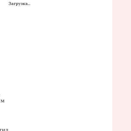
Загрузка...
е
ым
етил