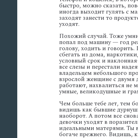
быстро, можно сказать, пов
иногда выходит гулять с м
заходят занести то продукто
уходят.
Похожий случай. Тоже умни
попал под машину — год ре
голову, ходить и говорить.
сбегать из дома, наркотик
условный срок и наклонная
все слезы и перестали наде
владельцем небольшого про
взрослой женщине с двумя д
работают, нахвалиться не м
умные, великодушные и гра
Чем больше тебе лет, тем б
видишь как бывшие дурнушк
наоборот. А потом все сно
девочки уходят в поразител
идеальными матерями. Ты в
богаче прежнего. Видишь, 