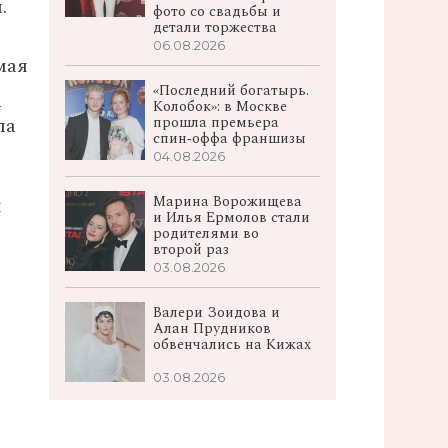
.
фото со свадьбы и
детали торжества
06.08.2026
мая
«Последний богатырь.
—
Колобок»: в Москве
прошла премьера
ла
спин‑оффа франшизы
04.08.2026
Марина Ворожищева
я
и Илья Ермолов стали
родителями во
второй раз
03.08.2026
Валери Зоидова и
Алан Прудников
обвенчались на Кижах
03.08.2026