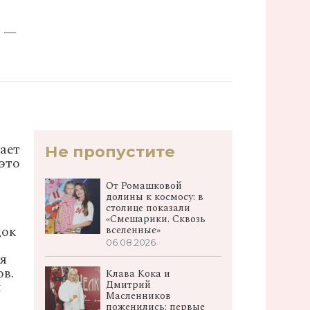
й —
ает
Не пропустите
это
От Ромашковой
долины к космосу: в
столице показали
«Смешарики. Сквозь
док
вселенные»
06.08.2026
ся
ов.
Клава Кока и
Дмитрий
и
Масленников
поженились: первые