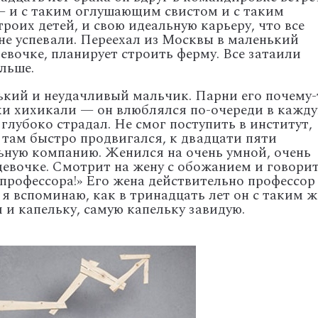
— и с таким оглушающим свистом и с таким
троих детей, и свою идеальную карьеру, что все
е успевали. Переехал из Москвы в маленький
евочке, планирует строить ферму. Все затаили
альше.
ький и неудачливый мальчик. Парни его почему-
ки хихикали — он влюблялся по-очереди в кажд
лубоко страдал. Не смог поступить в институт,
 там быстро продвигался, к двадцати пяти
ьную компанию. Женился на очень умной, очень
девочке. Смотрит на жену с обожанием и говорит
профессора!» Его жена действительно профессор
а я вспоминаю, как в тринадцать лет он с таким ж
 и капельку, самую капельку завидую.