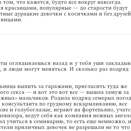
том, что кажется, будто все вокруг навсегда.
ся красавцами, популярные — до старости будут
стные дурацкие девочки с косичками и без друзе
нницами.
о ты оглядываешься назад и у тебя уши закладыв
, и люди могут меняться. И сколько раз подряд 
ьница выпить за гаражами, пригласить туда же
ого секса — и вот это вот все — вышла замуж за
ражных» мальчиков. Родила подряд семерых пого
а консультанта по грудному вскармливанию, все
ькие и голубоглазые, играют на фортепьяно, учат
левизора, ведут себя как компания нежных ангел
л учиться в семинарию, то есть еще немножко, 
ители приличных девочек не разрешали не то что