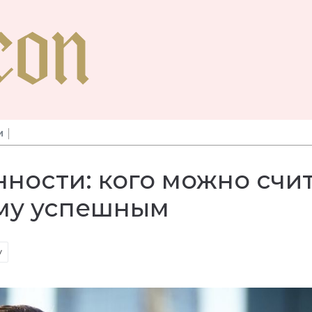
И
ности: кого можно счи
му успешным
у