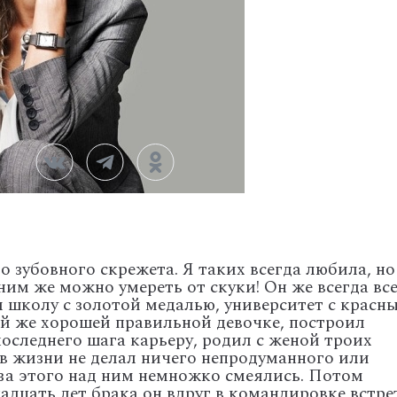
 зубовного скрежета. Я таких всегда любила, но
ним же можно умереть от скуки! Он же всегда вс
л школу с золотой медалью, университет с красн
й же хорошей правильной девочке, построил
оследнего шага карьеру, родил с женой троих
 в жизни не делал ничего непродуманного или
-за этого над ним немножко смеялись. Потом
надцать лет брака он вдруг в командировке встр