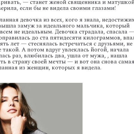
варивать, — станет женой священника и матушкой
верила, если бы не видела своими глазами!
анная девочка из всех, кого я знала, недостижи
, вышла замуж за идеального мальчика, который
всем не идеальным. Девочка страдала, спасала 
поправилась до ста пятидесяти килограммов, впа
ять лет — стеснялась встречаться с друзьями, не
е такой. А потом вдруг увлеклась йогой, начала
ась раз, влюбилась два, ушла от мужа, , нашла
ть в страну своей мечты — и вот она снова сама
ланная из женщин, которых я видела.