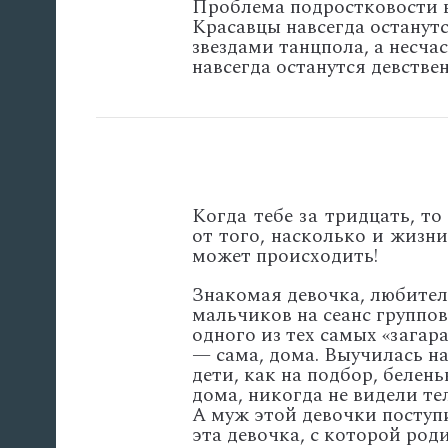
Проблема подростковости в 
Красавцы навсегда останут
звездами танцпола, а несча
навсегда останутся девстве
Когда тебе за тридцать, т
от того, насколько и жизни
может происходить!
Знакомая девочка, любител
мальчиков на сеанс группов
одного из тех самых «зага
— сама, дома. Выучилась н
дети, как на подбор, белен
дома, никогда не видели те
А муж этой девочки поступи
эта девочка, с которой род