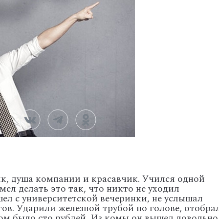
к, душа компании и красавчик. Учился одной
мел делать это так, что никто не уходил
ел с университетской вечеринки, не услышал
в. Ударили железной трубой по голове, отобра
ром было сто рублей. Из комы он вышел довольно