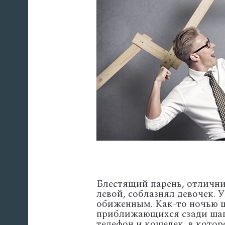
Блестящий парень, отлични
левой, соблазнял девочек. У
обиженным. Как-то ночью ш
приближающихся сзади шаго
телефон и кошелек, в кото