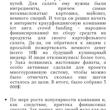
путей. Для салата ему нужны были
ингредиенты, причем самые
незамысловатые: картошка, майонез,
немного специй. И тогда он решил начать
в интернете краудфандинговую компанию
(
от англ.
crowd funding –
народное
финансирование) по сбору средств на
продукты для своего картофельного
салата. Да-да, он обратился к людям с
просьбой пожертвовать немного денег
(всего 10
$)
на будущий кулинарный
шедевр. И люди откликнулись! Более того,
у Зака появились настоящие фанаты, а
особо активные сделали для проекта
многоуровневую систему, чтобы можно
было отмечать сколько еще шагов
осталось до цели. В итоге, было собрано 5
000
$!
По мере роста популярности кампании и,
как следствие, притока финансовых
средств, Зак решил, что людей надо как-то