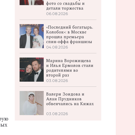
фото со свадьбы и
детали торжества
06.08.2026
«Последний богатырь.
Колобок»: в Москве
прошла премьера
спин‑оффа франшизы
04.08.2026
Марина Ворожищева
и Илья Ермолов стали
родителями во
второй раз
03.08.2026
Валери Зоидова и
Алан Прудников
обвенчались на Кижах
03.08.2026
рую
мых