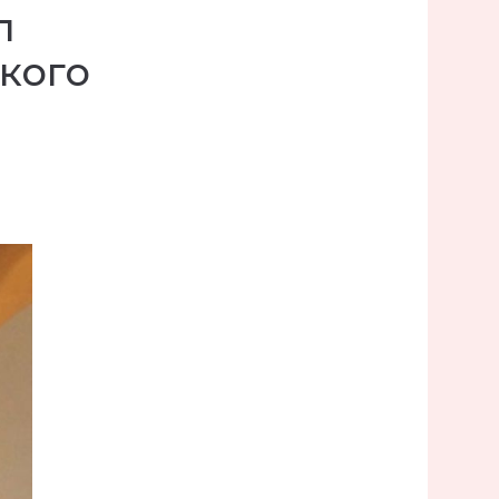
л
кого