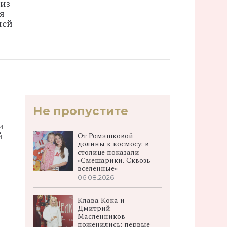
из
я
ией
Не пропустите
и
й
От Ромашковой
долины к космосу: в
столице показали
«Смешарики. Сквозь
вселенные»
06.08.2026
Клава Кока и
Дмитрий
Масленников
поженились: первые