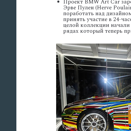
Проект BMW Art Car заро
Эрве Пулен (Herve Poula
поработать над дизайно
принять участие в 24-ча
целой коллекции начали 
рядах который теперь при