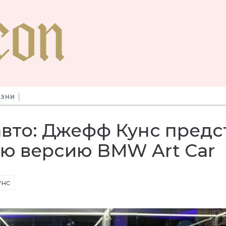
ИЗНИ
вто: Джефф Кунс предс
ю версию BMW Art Car
унс