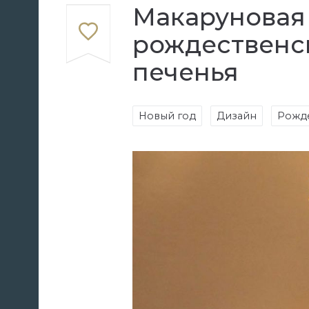
Макаруновая е
рождественск
печенья
Новый год
Дизайн
Рожд