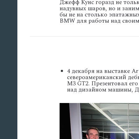
Джефф Кунс горазд не толь
надувных шаров, но и зани
бы не на столько эпатажны
BMW для работы над своим
4 декабря на выставке Ar
североамериканский деб
M3 GT2. Презентовал ег
над дизайном машины, Д