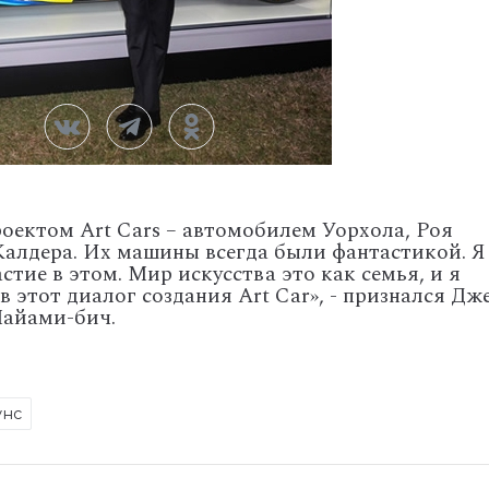
роектом Art Cars – автомобилем Уорхола, Роя
Калдера. Их машины всегда были фантастикой. Я
стие в этом. Мир искусства это как семья, и я
в этот диалог создания Art Car», - признался Дж
Майами-бич.
унс