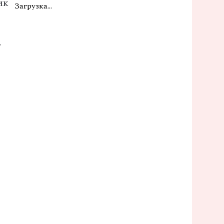
ик
Загрузка...
в