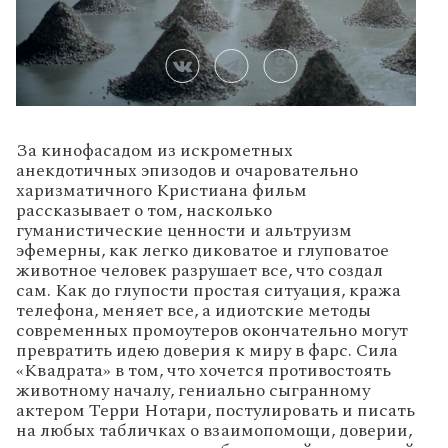
З
а кинофасадом из искрометных
анекдотичных эпизодов и очаровательно
харизматичного Кристиана фильм
рассказывает о том, насколько
гуманистические ценности и альтруизм
эфемерны, как легко диковатое и глуповатое
животное человек разрушает все, что создал
сам. Как до глупости простая ситуация, кража
телефона, меняет все, а идиотские методы
современных промоутеров окончательно могут
превратить идею доверия к миру в фарс. Сила
«Квадрата» в том, что хочется противостоять
животному началу, гениально сыгранному
актером Терри Нотари, постулировать и писать
на любых табличках о взаимопомощи, доверии,