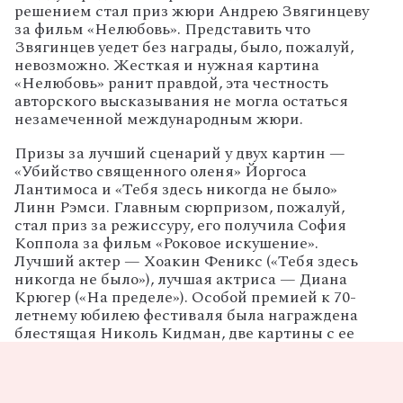
решением стал приз жюри Андрею
Звягинцеву
за фильм «Нелюбовь».
Представить что
Звягинцев уедет без награды, было, пожалуй,
невозможно. Жесткая и нужная картина
«Нелюбовь» ранит правдой, эта честность
авторского высказывания не могла остаться
незамеченной международным жюри.
Призы за лучший сценарий у двух картин —
«Убийство священного оленя» Йоргоса
Лантимоса и «Тебя здесь никогда не было»
Линн Рэмси. Главным сюрпризом, пожалуй,
стал приз за режиссуру, его получила София
Коппола за фильм «Роковое искушение».
Лучший актер — Хоакин Феникс («Тебя здесь
никогда не было»), лучшая актриса — Диана
Крюгер («На пределе»). Особой премией к 70-
летнему юбилею фестиваля была награждена
блестящая Николь Кидман, две картины с ее
участием «Роковое искушение» и «Убийство
священного оленя» победили в различных
номинациях основного фестивального