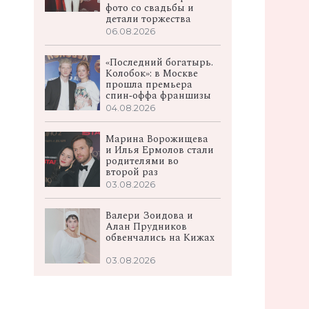
фото со свадьбы и
детали торжества
06.08.2026
«Последний богатырь.
Колобок»: в Москве
прошла премьера
спин‑оффа франшизы
04.08.2026
Марина Ворожищева
и Илья Ермолов стали
родителями во
второй раз
03.08.2026
Валери Зоидова и
Алан Прудников
обвенчались на Кижах
03.08.2026