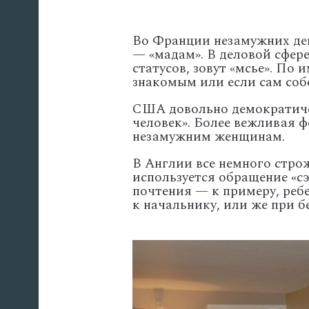
Во Франции незамужних дев
— «мадам». В деловой сфер
статусов, зовут «мсье». П
знакомым или если сам соб
США довольно демократиче
человек». Более вежливая ф
незамужним женщинам.
В Англии все немного стро
используется обращение «с
почтения — к примеру, реб
к начальнику, или же при б