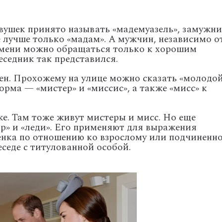
ушек принято называть «мадемуазель», замужни
е лучше только «мадам». А мужчин, независимо о
о имени можно обращаться только к хорошим
еседник так представился.
н. Прохожему на улице можно сказать «молодо
орма — «мистер» и «миссис», а также «мисс» к
же. Там тоже живут мистеры и мисс. Но еще
эр» и «леди». Его применяют для выражения
енка по отношению ко взрослому или подчиненн
еседе с титулованной особой.