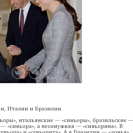
и, Италии и Бразилии.
оры», итальянские — «синьоры», бразильские 
— «синьора», а незамужняя — «синьорина». В
сеньора» и «сеньорита». А в Бразилии — «донья».