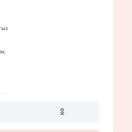
тых
м,