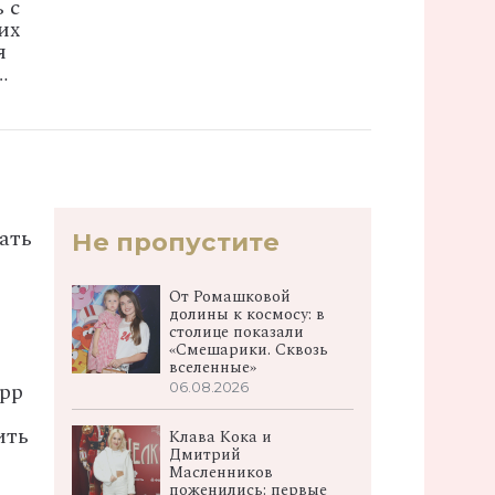
 с
их
я
…
ать
Не пропустите
От Ромашковой
долины к космосу: в
столице показали
«Смешарики. Сквозь
вселенные»
ерр
06.08.2026
ить
Клава Кока и
Дмитрий
Масленников
поженились: первые