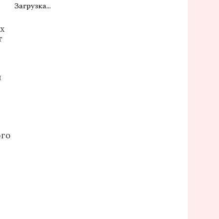
Загрузка...
х
т
й
ого