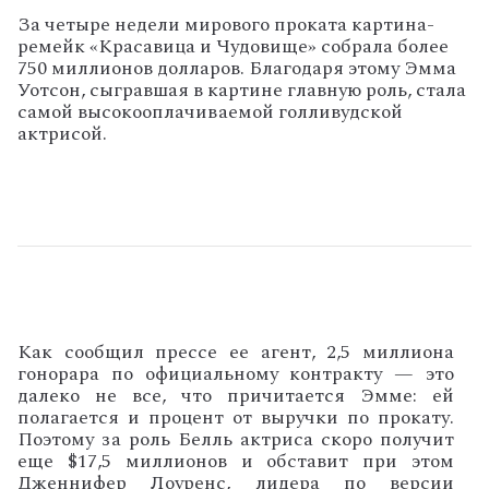
За четыре недели мирового проката картина-
ремейк «Красавица и Чудовище» собрала более
750 миллионов долларов. Благодаря этому Эмма
Уотсон, сыгравшая в картине главную роль, стала
самой высокооплачиваемой голливудской
актрисой.
Как
сообщил
прессе
ее
агент
,
2
,
5
миллиона
гонорара
по
официальному
контракту
—
это
далеко
не
все
,
что
причитается
Эмме
:
ей
полагается
и
процент
от
выручки
по
прокату
.
Поэтому
за
роль
Белль
актриса
скоро
получит
еще
$
17
,
5
миллионов
и
обставит
при
этом
Дженнифер
Лоуренс
,
лидера
по
версии