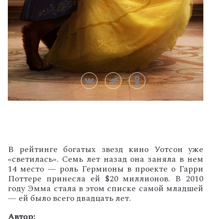
В
рейтинге
богатых
звезд
кино
Уотсон уже
«светилась»
.
Семь
лет
назад
она
заняла
в
нем
14
место
—
роль
Гермионы
в
проекте
о
Гарри
Поттере
принесла ей $
20
миллионов
.
В
2010
году
Эмма
стала
в
этом
списке
самой
младшей
—
ей
было
всего
двадцать
лет
.
Автор: