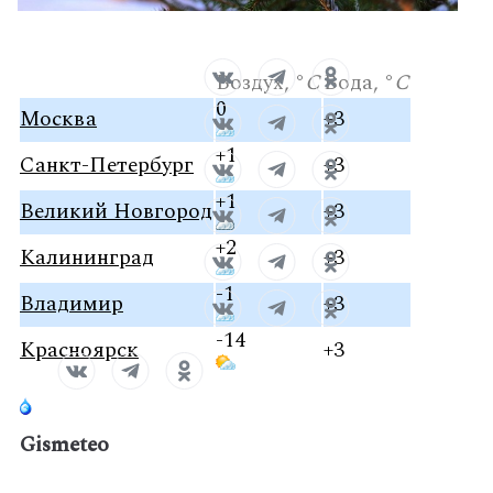
Воздух
, °
C
Вода
, °
C
0
Москва
+3
+1
Санкт-Петербург
+3
+1
Великий Новгород
+3
+2
Калининград
+3
-1
Владимир
+3
-14
Красноярск
+3
Gis
meteo