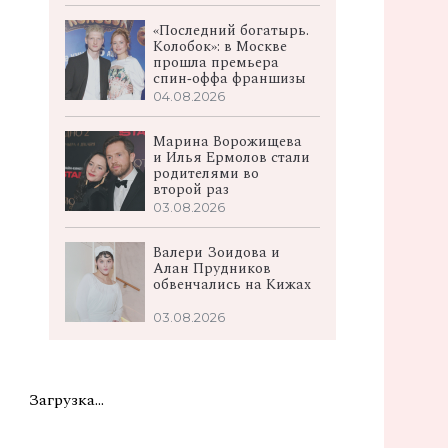
«Последний богатырь.
Колобок»: в Москве
прошла премьера
спин‑оффа франшизы
04.08.2026
Марина Ворожищева
и Илья Ермолов стали
родителями во
второй раз
03.08.2026
Валери Зоидова и
Алан Прудников
обвенчались на Кижах
03.08.2026
Загрузка...