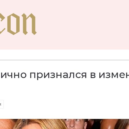
ично признался в изме
и