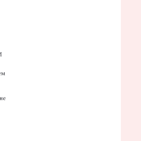
И
ем
не