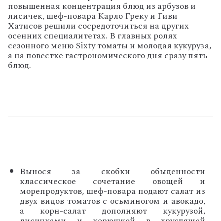
повышенная концентрация блюд из арбузов и
лисичек, шеф-повара Карло Греку и Гиви
Хатисов решили сосредоточиться на других
осенних специалитетах. В главных ролях
сезонного меню Sixty томаты и молодая кукуруза,
а на повестке гастрономического дня сразу пять
блюд.
Вынося за скобки обыденности
классическое сочетание овощей и
морепродуктов, шеф-повара подают салат из
двух видов томатов с осьминогом и авокадо,
а корн-салат дополняют кукурузой,
лисичками и корюшкой в хрустящей