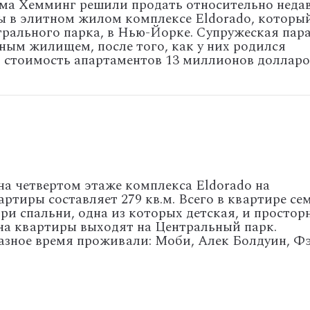
мма Хемминг решили продать относительно неда
ы в элитном жилом комплексе Eldorado, которы
трального парка, в Нью-Йорке. Супружеская пара
ным жилищем, после того, как у них родился
я стоимость апартаментов 13 миллионов долларо
а четвертом этаже комплекса Eldorado на
ртиры составляет 279 кв.м. Всего в квартире се
ри спальни, одна из которых детская, и простор
кна квартиры выходят на Центральный парк.
разное время проживали: Моби, Алек Болдуин, Ф