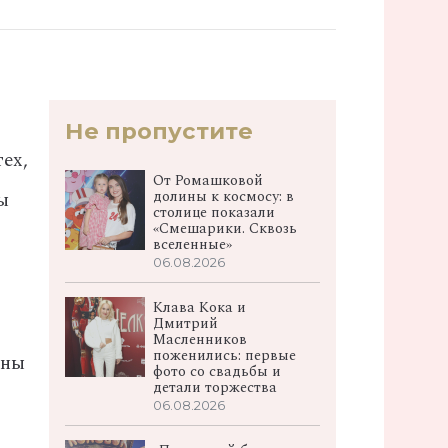
Не пропустите
ех,
От Ромашковой
долины к космосу: в
ы
столице показали
«Смешарики. Сквозь
вселенные»
06.08.2026
Клава Кока и
Дмитрий
Масленников
поженились: первые
сны
фото со свадьбы и
детали торжества
06.08.2026