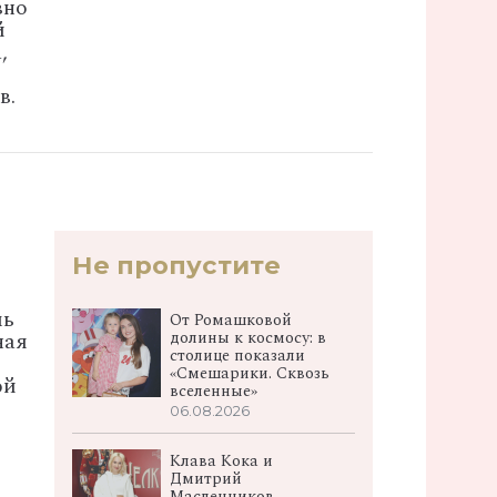
вно
й
,
в.
Не пропустите
мь
От Ромашковой
долины к космосу: в
ная
столице показали
«Смешарики. Сквозь
эй
вселенные»
06.08.2026
Клава Кока и
Дмитрий
Масленников