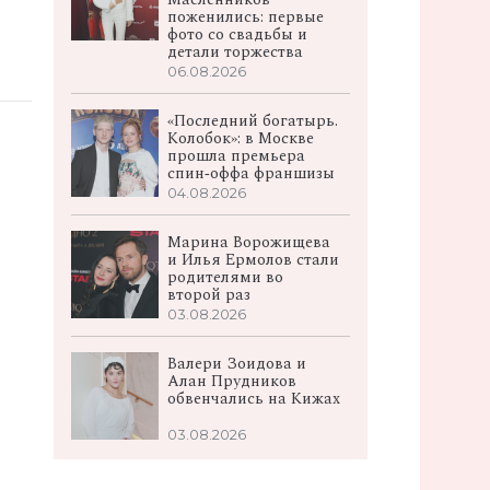
поженились: первые
фото со свадьбы и
детали торжества
06.08.2026
«Последний богатырь.
Колобок»: в Москве
прошла премьера
спин‑оффа франшизы
04.08.2026
Марина Ворожищева
и Илья Ермолов стали
родителями во
второй раз
03.08.2026
Валери Зоидова и
Алан Прудников
обвенчались на Кижах
03.08.2026