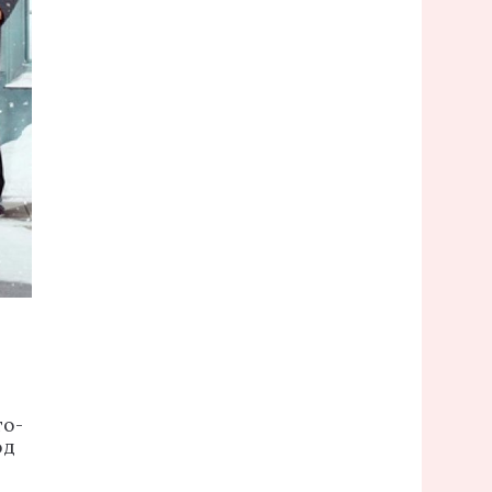
то-
од