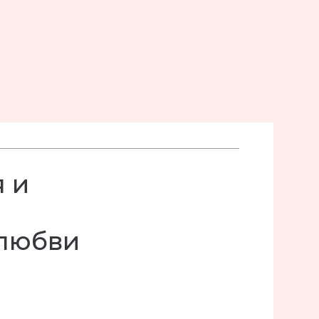
 и
 любви