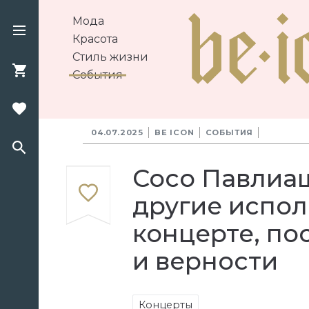
Мода
Красота
Стиль жизни
События
04.07.2025
BE ICON
СОБЫТИЯ
Сосо Павлиаш
другие испол
концерте, п
и верности
Концерты