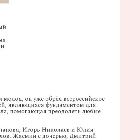
ый
ых
 и
 молод, он уже обрёл всероссийское
тей, являющихся фундаментом для
сила, помогающая преодолеть любые
уланова, Игорь Николаев и Юлия
елов, Жасмин с дочерью, Дмитрий