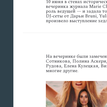
10
июня
в
стенах
историчес
вечеринка журнала Marie Cla
роль ведущей — и задала то
DJ‑сеты от Дарьи Bruni, Yu
произвело выступление хед
На вечеринке были замечен
Сотникова,
Полина
Аскери
Рудова,
Елена
Кулецкая,
Ви
многие другие.
'