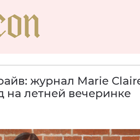
райв: журнал Marie Clair
д на летней вечеринке