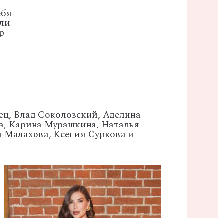
ебя
али
р
ец,
Влад
Соколовский,
Аделина
а,
Карина
Мурашкина,
Наталья
я
Малахова,
Ксения
Суркова и