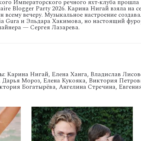
кого
Императорского
речного
яхт‑клуба прошла
ire Blogger Party 2026. Карина Нигай взяла на с
н всему вечеру. Музыкальное настроение создав
lia Gura и Эльдара Хакимова, но настоящий фуро
лайнера — Сергея Лазарева.
ы: Карина
Нигай,
Елена
Ханга,
Владислав
Лисов
,
Дарья
Мороз,
Елена
Кукояка,
Виктория
Петров
ктория
Богатырёва,
Ангелина
Стречина,
Евгени