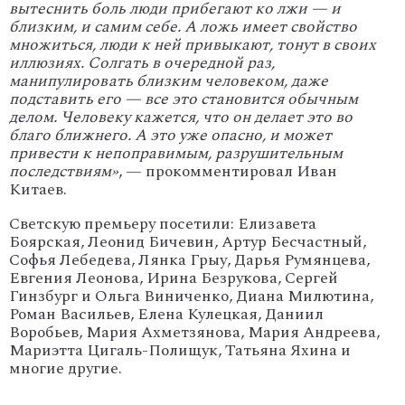
вытеснить боль люди прибегают ко лжи — и
близким, и самим себе. А ложь имеет свойство
множиться, люди к ней привыкают, тонут в своих
иллюзиях. Солгать в очередной раз,
манипулировать близким человеком, даже
подставить его — все это становится обычным
делом. Человеку кажется, что он делает это во
благо ближнего. А это уже опасно, и может
привести к непоправимым, разрушительным
последствиям»
, — прокомментировал Иван
Китаев.
Светскую премьеру посетили: Елизавета
Боярская, Леонид Бичевин, Артур Бесчастный,
Софья Лебедева, Лянка Грыу, Дарья Румянцева,
Евгения Леонова, Ирина Безрукова, Сергей
Гинзбург и Ольга Виниченко, Диана Милютина,
Роман Васильев, Елена Кулецкая, Даниил
Воробьев, Мария Ахметзянова, Мария Андреева,
Мариэтта Цигаль-Полищук, Татьяна Яхина и
многие другие.