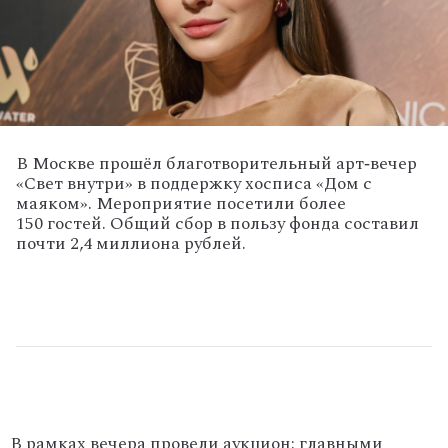
В
Москве
прошёл
благотворительный
арт‑вечер
«Свет
внутри»
в
поддержку
хосписа
«Дом
с
маяком».
Мероприятие
посетили
более
150
гостей.
Общий сбор в пользу фонда составил
почти 2,4 миллиона рублей.
В
рамках
вечера
провели
аукцион:
главными