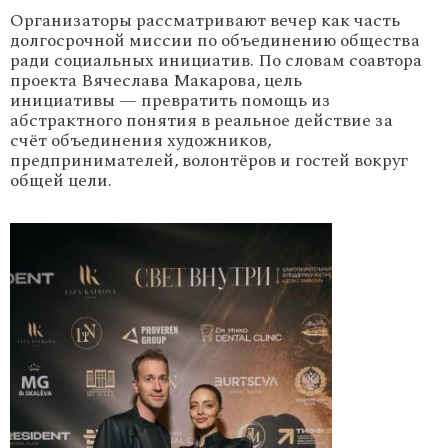
Организаторы
рассматривают
вечер
как
часть
долгосрочной
миссии
по
объединению
общества
ради
социальных
инициатив.
По
словам
соавтора
проекта
Вячеслава
Макарова,
цель
инициативы
— превратить
помощь
из
абстрактного
понятия
в
реальное
действие
за
счёт
объединения
художников,
предпринимателей,
волонтёров
и
гостей
вокруг
общей
цели.
'