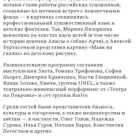
лотами
стали
работы
российских
художников,
созданные
по
мотивам
встреч
с
подопечными
фонда
— в
картинах
соединились
профессиональный
художественный
язык
и
детские
фантазии.
Так,
Марина
Лизоркина
воплотила
на
холстах
идеи
детей
(в
том
числе
историю
девочки
Алисы
о
собаке
Арчи),
а
Алексей
Буртасенков
представил
картину
«Маяк
на
скалах»
по
детскому
рисунку.
Развлекательную
программу
составили
выступления
Злата,
Романа
Трифонова,
Софии
Льорет,
Дмитрия
Кравченко,
Насти
Гладилиной,
Влада
Зотова,
Хвичи,
группы
UBEL,
а
также
театрально‑живописный
перформанс
от
«Театра
на
Покровке»
и
сет
группы
Burito.
Среди
гостей
были
представители
бизнеса,
культуры
и
госорганов,
а
также
медиаперсоны
и
звёзды
— в
частности,
Олег
Голов,
Надежда
Сурова,
Илья
Гуров,
Наташа
Бардо,
Константин
Легостаев
и
другие.