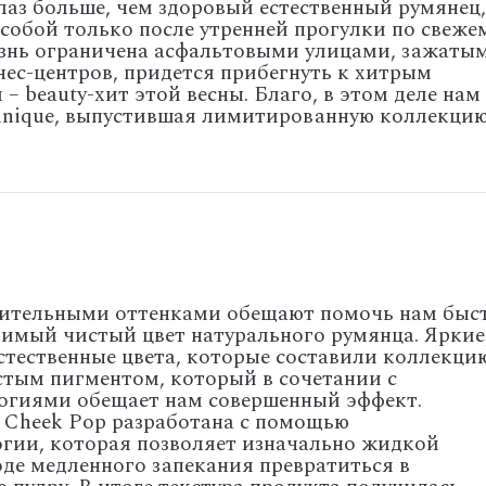
лаз больше, чем здоровый естественный румянец,
собой только после утренней прогулки по свеже
изнь ограничена асфальтовыми улицами, зажаты
нес-центров, придется прибегнуть к хитрым
– beauty-хит этой весны. Благо, в этом деле нам
linique, выпустившая лимитированную коллекци
тительными оттенками обещают помочь нам быс
зимый чистый цвет натурального румянца. Яркие
стественные цвета, которые составили коллекци
стым пигментом, который в сочетании с
гиями обещает нам совершенный эффект.
Cheek Pop разработана с помощью
огии, которая позволяет изначально жидкой
оде медленного запекания превратиться в