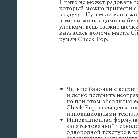
Ничто не может радовать г
который можно принести с 
воздуху… Ну а если ваша ж
в тиски жилых домов и биз
уловкам, ведь свежие щечки 
вызвалась помочь марка C
румян Cheek Pop.
Четыре баночки с восхи
и легко получить неотра
но при этом абсолютно е
Cheek Pop, насыщены чи
инновационными техноло
Инновационная формула 
запатентованной технол
однородной текстуре в х