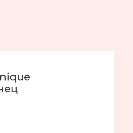
inique
нец