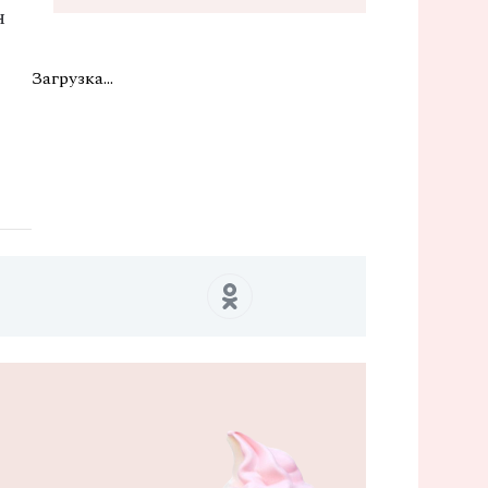
н
Загрузка...