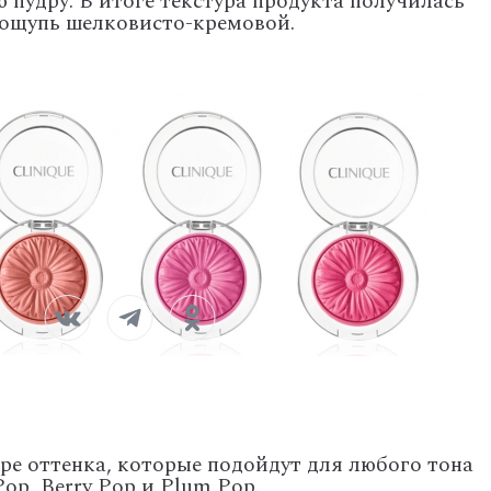
пудру. В итоге текстура продукта получилась
 ощупь шелковисто-кремовой.
е оттенка, которые подойдут для любого тона
Pop, Berry Pop и Plum Pop.