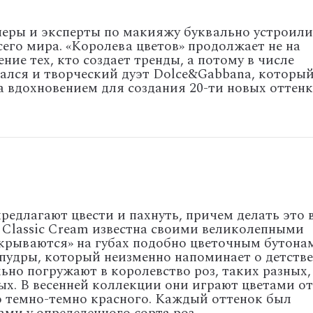
еры и эксперты по макияжу буквально устроили
его мира. «Королева цветов» продолжает не на
ие тех, кто создает тренды, а потому в числе
ался и творческий дуэт Dolce&Gabbana, которы
а вдохновением для создания 20-ти новых оттен
редлагают цвести и пахнуть, причем делать это 
 Classic Cream известна своими великолепными
крываются» на губах подобно цветочным бутонам
удры, который неизменно напоминает о детстве
но погружают в королевство роз, таких разных,
х. В весенней коллекции они играют цветами от
о темно-темно красного. Каждый оттенок был