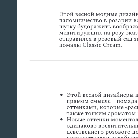
Этой весной модные дизайн
паломничество в розарии вс
шутку будоражить воображен
медитирующих на розу оказ
отправился в розовый сад з
помады Classic Cream.
Этой весной дизайнеры п
прямом смысле – помада
оттенками, которые «рас
также тонким ароматом п
Новые оттенки моменталь
одинаково восхитительны
девственного розового д