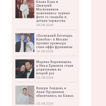
Клава Кока и
Дмитрий
Масленников
поженились: первые
фото со свадьбы и
детали торжества
06.08.2026
«Последний богатырь.
Колобок»: в Москве
прошла премьера
спин‑оффа франшизы
04.08.2026
Марина Ворожищева
и Илья Ермолов стали
родителями во
второй раз
03.08.2026
Валери Зоидова и
Алан Прудников
обвенчались на Кижах
03.08.2026