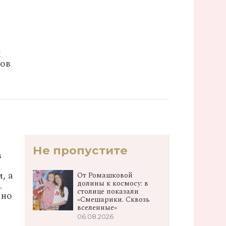
й
ков
Не пропустите
в
, а
От Ромашковой
долины к космосу: в
.
столице показали
 но
«Смешарики. Сквозь
вселенные»
06.08.2026