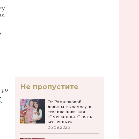
му
ми
ю
Не пропустите
тро
,
ю
От Ромашковой
долины к космосу: в
столице показали
«Смешарики. Сквозь
вселенные»
06.08.2026