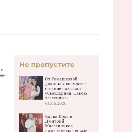
Не пропустите
ие
ее
От Ромашковой
долины к космосу: в
столице показали
«Смешарики. Сквозь
вселенные»
06.08.2026
Клава Кока и
Дмитрий
Масленников
поженились: первые