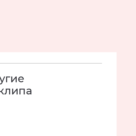
угие
 клипа