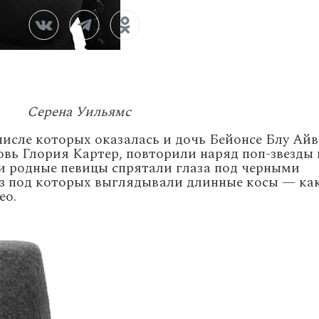
Серена Уильямс
числе которых оказалась и дочь Бейонсе Блу Айв
овь Глория Картер, повторили наряд поп-звезды 
 и родные певицы спрятали глаза под черными
 под которых выглядывали длинные косы — как
ео.