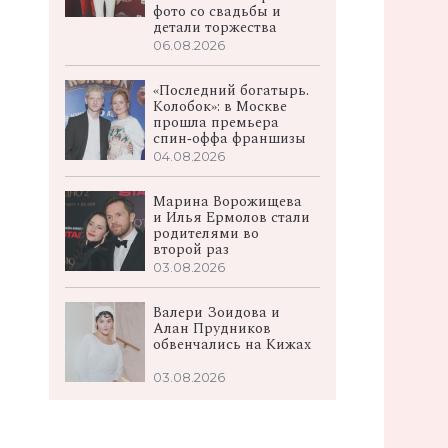
фото со свадьбы и
детали торжества
06.08.2026
«Последний богатырь.
Колобок»: в Москве
прошла премьера
спин‑оффа франшизы
04.08.2026
Марина Ворожищева
и Илья Ермолов стали
родителями во
второй раз
03.08.2026
Валери Зоидова и
Алан Прудников
обвенчались на Кижах
03.08.2026