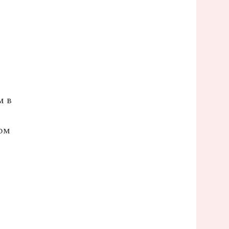
м в
ном