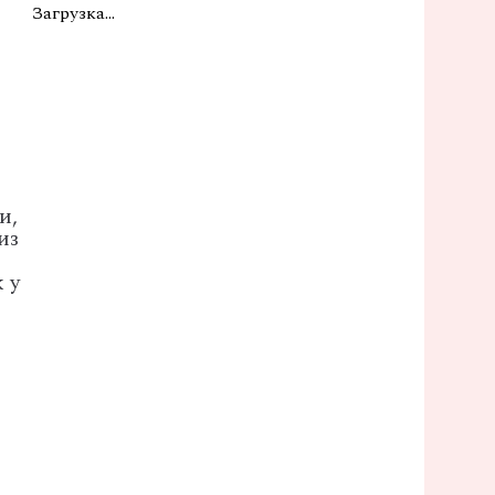
Загрузка...
и,
из
 у