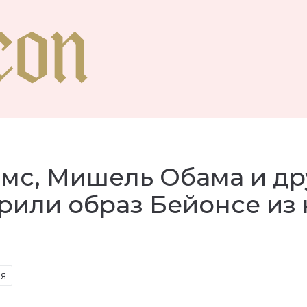
мс, Мишель Обама и др
рили образ Бейонсе из
ия