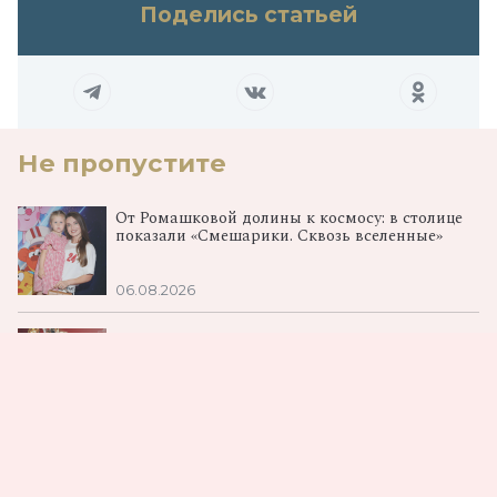
Поделись статьей
Не пропустите
От Ромашковой долины к космосу: в столице
показали «Смешарики. Сквозь вселенные»
06.08.2026
Клава Кока и Дмитрий Масленников
поженились: первые фото со свадьбы и
детали торжества
06.08.2026
«Последний богатырь. Колобок»: в Москве
прошла премьера спин‑оффа франшизы